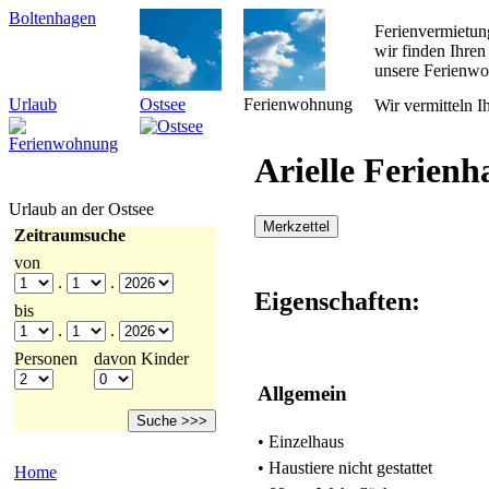
Boltenhagen
Ferienvermietun
wir finden Ihre
unsere Ferienwo
Urlaub
Ostsee
Ferienwohnung
Wir vermitteln I
Arielle Ferien
Urlaub an der Ostsee
Merkzettel
Zeitraumsuche
von
.
.
Eigenschaften:
bis
.
.
Personen
davon Kinder
Allgemein
• Einzelhaus
• Haustiere nicht gestattet
Home