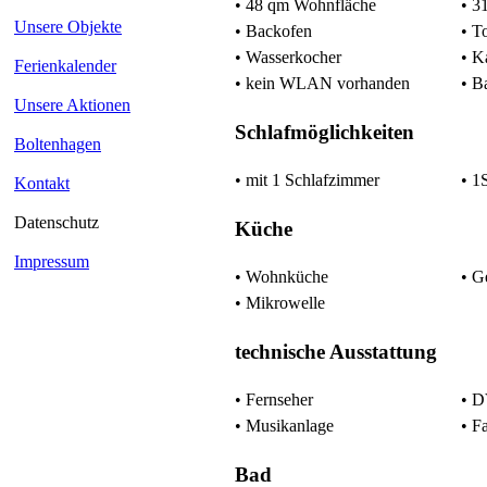
• 48 qm Wohnfläche
• 3
Unsere Objekte
• Backofen
• T
• Wasserkocher
• K
Ferienkalender
• kein WLAN vorhanden
• B
Unsere Aktionen
Schlafmöglichkeiten
Boltenhagen
• mit 1 Schlafzimmer
• 1
Kontakt
Datenschutz
Küche
Impressum
• Wohnküche
• G
• Mikrowelle
technische Ausstattung
• Fernseher
• D
• Musikanlage
• F
Bad