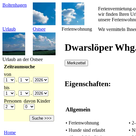
Boltenhagen
Ferienvermietung-o
wir finden Ihren U
unsere Ferienwohn
Urlaub
Ostsee
Ferienwohnung
Wir vermitteln Ihne
Dwarslöper Whg.
Urlaub an der Ostsee
Merkzettel
Zeitraumsuche
von
.
.
Eigenschaften:
bis
.
.
Personen
davon Kinder
Allgemein
• Ferienwohnung
• 2
• Hunde sind erlaubt
• N
Home