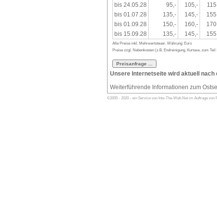
bis 24.05.28
95,-
105,-
115
bis 01.07.28
135,-
145,-
155
bis 01.09.28
150,-
160,-
170
bis 15.09.28
135,-
145,-
155
Alle Preise inkl. Mehrwertsteuer. Währung: Euro
Preise zzgl. Nebenkosten (z.B. Endreinigung, Kurtaxe, zum Teil S
Unsere Internetseite wird aktuell nach
Weiterführende Informationen zum Osts
©2005 - 2020 - ein Service von Into-The-Web.Net im Auftrage von