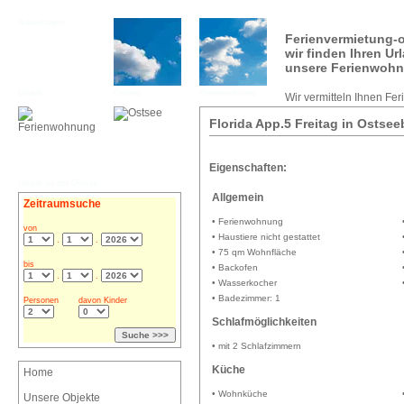
Boltenhagen
Ferienvermietung-o
wir finden Ihren U
unsere Ferienwohn
Urlaub
Ostsee
Ferienwohnung
Wir vermitteln Ihnen Fe
Florida App.5 Freitag in Ostse
Eigenschaften:
Urlaub an der Ostsee
Allgemein
Zeitraumsuche
• Ferienwohnung
von
• Haustiere nicht gestattet
.
.
• 75 qm Wohnfläche
bis
• Backofen
.
.
• Wasserkocher
• Badezimmer: 1
Personen
davon Kinder
Schlafmöglichkeiten
• mit 2 Schlafzimmern
Küche
Home
• Wohnküche
Unsere Objekte