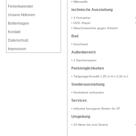
• Mikrowelle
Ferienkalender
technische Ausstattung
Unsere Aktionen
• 3 Fernseher
Boltenhagen
• DVD- Player
• Waschmaschine gegen Gebühr
Kontakt
Bad
Datenschutz
• Duschbad
Impressum
Außenbereich
• 2 Dachterrassen
Parkmöglichkeiten
• Tiefgarage/Autolift 1,95 m H x 5,30 m L
Sonderausstattung
• Kinderbett vorhanden
Services
• inklusive bezogene Betten für 2P
Umgebung
• 20 Meter bis zum Strand