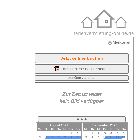
Merkzettel
ausführliche Beschreibung*
August 2026
September 2026
Mo
Di
Mi
Do
Fr
Sa
So
Mo
Di
Mi
Do
Fr
Sa
So
1
2
1
2
3
4
5
6
3
4
5
6
7
8
9
7
8
9
10
11
12
13