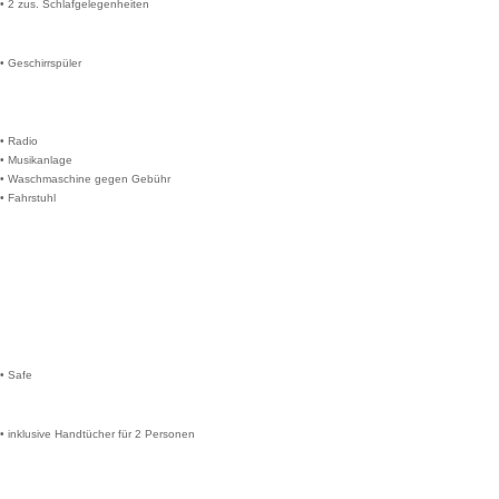
• 2 zus. Schlafgelegenheiten
• Geschirrspüler
• Radio
• Musikanlage
• Waschmaschine gegen Gebühr
• Fahrstuhl
• Safe
• inklusive Handtücher für 2 Personen