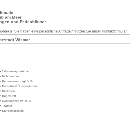
line.de
aub am Meer
ngen und Ferienhäuser
enobjekte. Sie haben eine
persönliche Anfrage
? Nutzen Sie unser
Kontaktformular
.
nsestadt Wismar
• 2-Zimmerappartement
• Nichtraucher
• Bettensteuer zzgl. 5 %
• Hafenblick/ Überseehafen
• Backofen
• Bügelbrett
• Gastronomie im Haus
• Toaster
• Kaffeemaschine