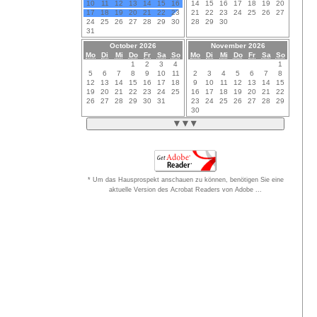
10
11
12
13
14
15
16
14
15
16
17
18
19
20
17
18
19
20
21
22
23
21
22
23
24
25
26
27
24
25
26
27
28
29
30
28
29
30
31
October 2026
November 2026
Mo
Di
Mi
Do
Fr
Sa
So
Mo
Di
Mi
Do
Fr
Sa
So
1
2
3
4
1
5
6
7
8
9
10
11
2
3
4
5
6
7
8
12
13
14
15
16
17
18
9
10
11
12
13
14
15
19
20
21
22
23
24
25
16
17
18
19
20
21
22
26
27
28
29
30
31
23
24
25
26
27
28
29
30
* Um das Hausprospekt anschauen zu können, benötigen Sie eine
aktuelle Version des Acrobat Readers von Adobe ...