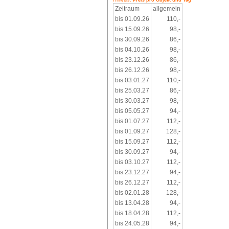
Hinweis:
Preis pro Objekt und Tag
Zeitraum
allgemein
bis 01.09.26
110,-
bis 15.09.26
98,-
bis 30.09.26
86,-
bis 04.10.26
98,-
bis 23.12.26
86,-
bis 26.12.26
98,-
bis 03.01.27
110,-
bis 25.03.27
86,-
bis 30.03.27
98,-
bis 05.05.27
94,-
bis 01.07.27
112,-
bis 01.09.27
128,-
bis 15.09.27
112,-
bis 30.09.27
94,-
bis 03.10.27
112,-
bis 23.12.27
94,-
bis 26.12.27
112,-
bis 02.01.28
128,-
bis 13.04.28
94,-
bis 18.04.28
112,-
bis 24.05.28
94,-