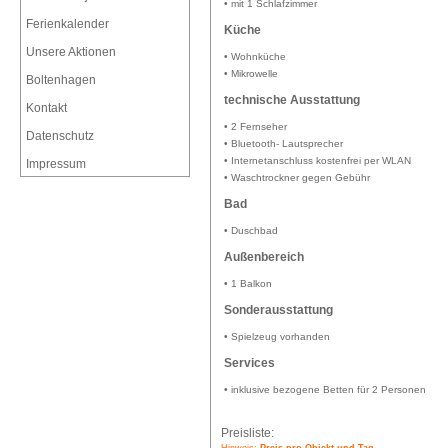
• mit 1 Schlafzimmer
Ferienkalender
Küche
Unsere Aktionen
• Wohnküche
• Mikrowelle
Boltenhagen
technische Ausstattung
Kontakt
• 2 Fernseher
Datenschutz
• Bluetooth- Lautsprecher
• Internetanschluss kostenfrei per WLAN
Impressum
• Waschtrockner gegen Gebühr
Bad
• Duschbad
Außenbereich
• 1 Balkon
Sonderausstattung
• Spielzeug vorhanden
Services
• inklusive bezogene Betten für 2 Personen
Preisliste: