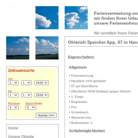
Boltenhagen
Ferienvermietung-on
wir finden Ihren Url
unsere Ferienwohnu
Urlaub
Ostsee
Ferienwohnung
Wir vermitteln Ihnen Feri
Ohlerich Speicher App. 07 in Ha
Eigenschaften:
Urlaub an der Ostsee
Allgemein
Zeitraumsuche
• Ferienwohnung
von
• Haustiere nicht gestattet
.
.
• 57 qm Wohnfläche
bis
• öffentlicher PKW-Stellplatz gegen Gebühr
.
.
• 1. Etage
• Bügeleisen
Personen
davon Kinder
• Fön
• Schreibtisch
• Wasserkocher
• Badezimmer: 1
Home
Schlafmöglichkeiten
Unsere Objekte